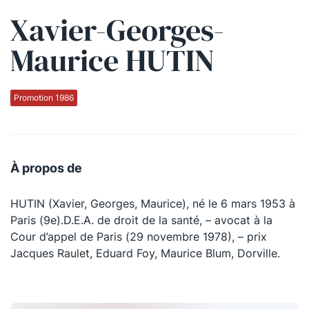
Xavier-Georges-
Qui sommes-nous ?
Maurice HUTIN
La Conférence
La Conférence de Renfort
Promotion 1986
La défense pénale
Les conférences
À propos de
La Conférence
HUTIN (Xavier, Georges, Maurice), né le 6 mars 1953 à
Le Concours de la Conférence
Paris (9e).D.E.A. de droit de la santé, – avocat à la
La Conférence Berryer
Cour d’appel de Paris (29 novembre 1978), – prix
Jacques Raulet, Eduard Foy, Maurice Blum, Dorville.
La Petite Conférence
Suivez-nous