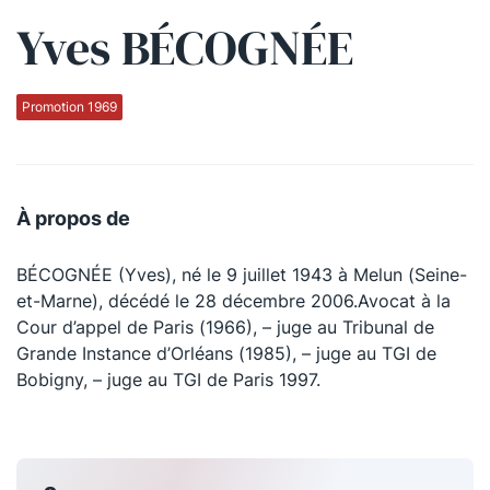
Yves BÉCOGNÉE
Qui sommes-nous ?
La Conférence
Promotion 1969
La Conférence de Renfort
La défense pénale
À propos de
Les conférences
BÉCOGNÉE (Yves), né le 9 juillet 1943 à Melun (Seine-
La Conférence
et-Marne), décédé le 28 décembre 2006.Avocat à la
Cour d’appel de Paris (1966), – juge au Tribunal de
Le Concours de la Conférence
Grande Instance d’Orléans (1985), – juge au TGI de
La Conférence Berryer
Bobigny, – juge au TGI de Paris 1997.
La Petite Conférence
Suivez-nous