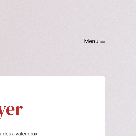
Menu
yer
où deux valeureux