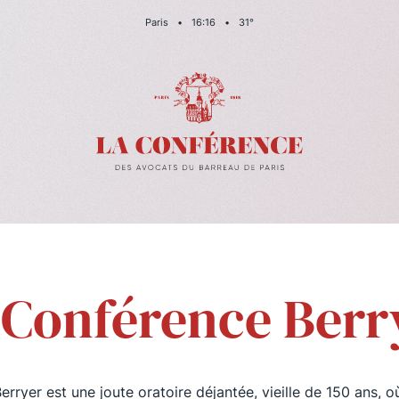
Paris
•
16
:
16
•
31
°
 Conférence Berr
rryer est une joute oratoire déjantée, vieille de 150 ans, 