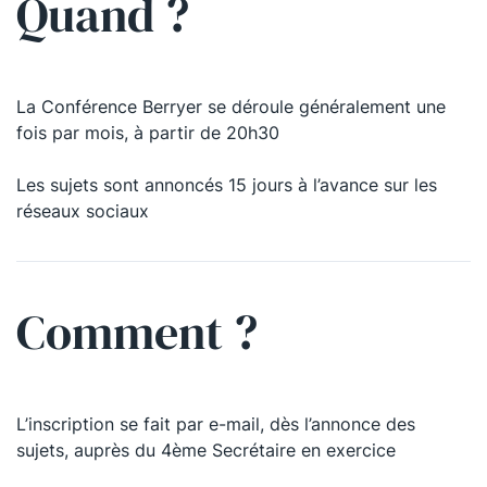
Quand ?
La Conférence Berryer se déroule généralement une
fois par mois, à partir de 20h30
La Conférence Berryer se déroule généralement une
fois par mois, à partir de 20h30
Les sujets sont annoncés 15 jours à l’avance sur les
réseaux sociaux
La soirée est annoncée 15 jours à l’avance sur les
réseaux sociaux
Comment ?
L’inscription se fait par e-mail, dès l’annonce des
sujets, auprès du 4ème Secrétaire en exercice
Il est généralement nécessaire de s’inscrire via un lien
publié sur les réseaux sociaux de la Conférence