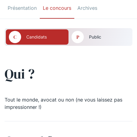
Présentation
Le concours
Archives
C
P
Candidats
Public
Qui ?
Tout le monde, avocat ou non (ne vous laissez pas
Tout le monde.
impressionner !)
L’entrée est gratuite