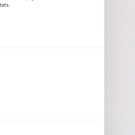
dats.