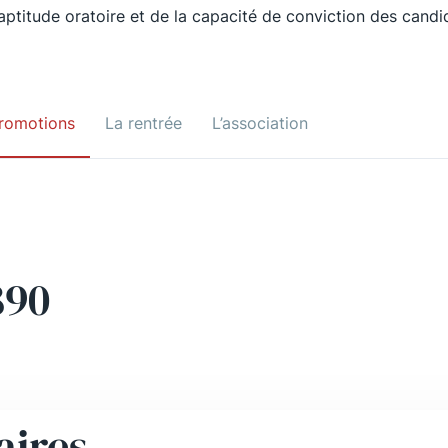
’aptitude oratoire et de la capacité de conviction des candi
romotions
La rentrée
L’association
890
aires