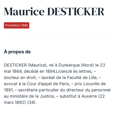
Maurice DESTICKER
Qui sommes-nous ?
La Conférence
Promotion 1890
La Conférence de Renfort
La défense pénale
À propos de
Les conférences
DESTICKER (Maurice), né à Dunkerque (Nord) le 23
La Conférence
mai 1864, décédé en 1894.Licencié ès lettres, –
docteur en droit, – lauréat de la Faculté de Lille, –
Le Concours de la Conférence
avocat à la Cour d’appel de Paris, – prix Liouville de
La Conférence Berryer
1891, – secrétaire particulier du directeur du personnel
au ministère de la Justice, – substitut à Auxerre (22
La Petite Conférence
mars 1892) (34).
Suivez-nous