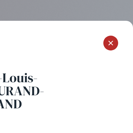
Menu
-Louis-
DURAND-
AND