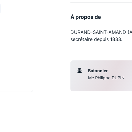
À propos de
DURAND-SAINT-AMAND (Ale
secrétaire depuis 1833.
Batonnier
Me Philippe DUPIN
Les conférences
S
La Conférence
Le Concours de la Conférence
La Conférence Berryer
La Petite Conférence