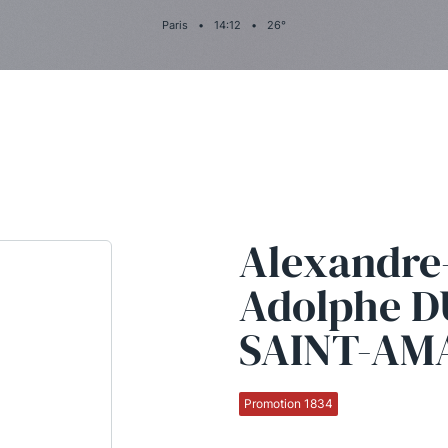
Paris
•
14
:
12
•
26
°
Alexandre
Adolphe 
SAINT-AM
Promotion 1834