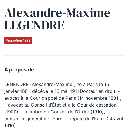
Alexandre-Maxime
Qui sommes-nous ?
LEGENDRE
La Conférence
La Conférence de Renfort
Promotion 1883
La défense pénale
Les conférences
À propos de
La Conférence
LEGENDRE (Alexandre-Maxime), né à Paris le 15
Le Concours de la Conférence
janvier 1861, décédé le 13 mai 1911.Docteur en droit, –
La Conférence Berryer
avocat à la Cour d’appel de Paris (14 novembre 1881),
– avocat au Conseil d’État et à la Cour de cassation
La Petite Conférence
(1900), – membre du Conseil de l’Ordre (1910), –
conseiller général de l’Eure, – député de l’Eure (24 avril
Suivez-nous
1910).