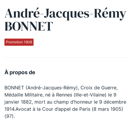
André-Jacques-Rémy
Qui sommes-nous ?
BONNET
La Conférence
La Conférence de Renfort
Promotion 1908
La défense pénale
Les conférences
À propos de
La Conférence
BONNET (André-Jacques-Rémy), Croix de Guerre,
Le Concours de la Conférence
Médaille Militaire, né à Rennes (Ille-et-Vilaine) le 9
La Conférence Berryer
janvier 1882, mort au champ d’honneur le 9 décembre
1914.Avocat à la Cour d’appel de Paris (8 mars 1905)
La Petite Conférence
(97).
Suivez-nous