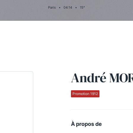
Paris
•
04
:
14
•
15
°
André MO
Promotion 1912
À propos de