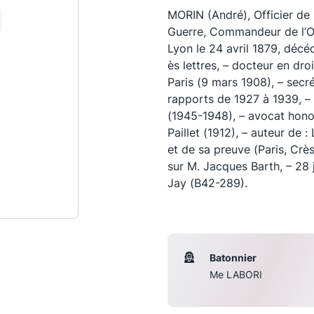
MORIN (André), Officier de 
Guerre, Commandeur de l’O
Lyon le 24 avril 1879, décé
ès lettres, – docteur en dro
Paris (9 mars 1908), – secré
rapports de 1927 à 1939, –
(1945-1948), – avocat hono
Paillet (1912), – auteur de :
et de sa preuve (Paris, Crès
sur M. Jacques Barth, – 28 
Jay (B42-289).
Les conférences
S
La Conférence
Batonnier
Le Concours de la Conférence
Me LABORI
La Conférence Berryer
La Petite Conférence