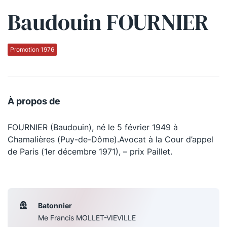
Baudouin FOURNIER
Qui sommes-nous ?
La Conférence
Promotion 1976
La Conférence de Renfort
La défense pénale
À propos de
Les conférences
FOURNIER (Baudouin), né le 5 février 1949 à
La Conférence
Chamalières (Puy-de-Dôme).Avocat à la Cour d’appel
de Paris (1er décembre 1971), – prix Paillet.
Le Concours de la Conférence
La Conférence Berryer
La Petite Conférence
Batonnier
Me Francis MOLLET-VIEVILLE
Suivez-nous