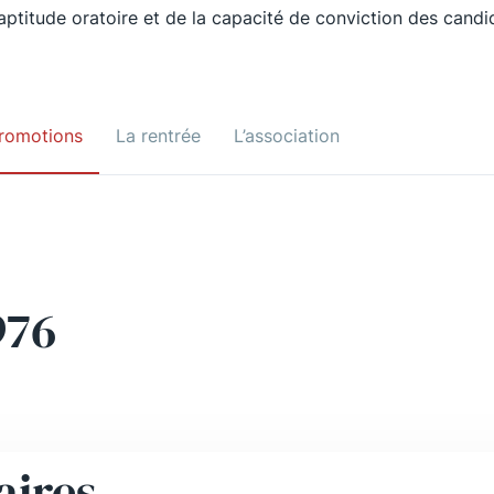
’aptitude oratoire et de la capacité de conviction des candi
romotions
La rentrée
L’association
976
aires