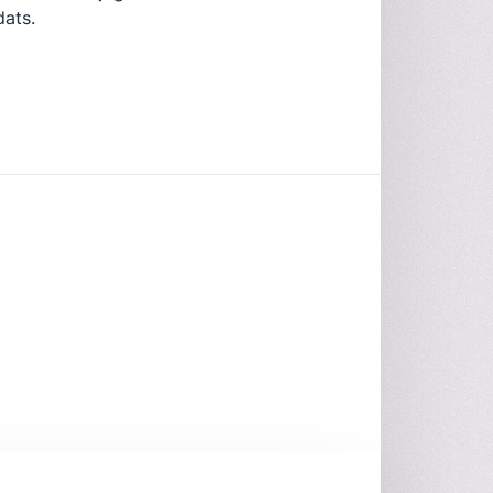
dats.