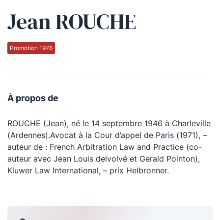
Jean ROUCHE
Qui sommes-nous ?
La Conférence
Promotion 1976
La Conférence de Renfort
La défense pénale
À propos de
Les conférences
ROUCHE (Jean), né le 14 septembre 1946 à Charleville
La Conférence
(Ardennes).Avocat à la Cour d’appel de Paris (1971), –
auteur de : French Arbitration Law and Practice (co-
Le Concours de la Conférence
auteur avec Jean Louis delvolvé et Gerald Pointon),
La Conférence Berryer
Kluwer Law International, – prix Helbronner.
La Petite Conférence
Suivez-nous