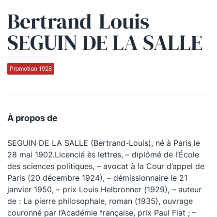
Bertrand-Louis
Qui sommes-nous ?
SEGUIN DE LA SALLE
La Conférence
La Conférence de Renfort
Promotion 1928
La défense pénale
Les conférences
À propos de
La Conférence
SEGUIN DE LA SALLE (Bertrand-Louis), né à Paris le
Le Concours de la Conférence
28 mai 1902.Licencié ès lettres, – diplômé de l’École
La Conférence Berryer
des sciences politiques, – avocat à la Cour d’appel de
Paris (20 décembre 1924), – démissionnaire le 21
La Petite Conférence
janvier 1950, – prix Louis Helbronner (1929), – auteur
de : La pierre philosophale, roman (1935), ouvrage
Suivez-nous
couronné par l’Académie française, prix Paul Flat ; –