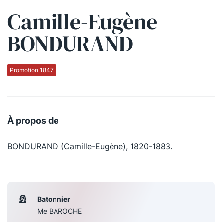
Camille-Eugène
Qui sommes-nous ?
BONDURAND
La Conférence
La Conférence de Renfort
Promotion 1847
La défense pénale
Les conférences
À propos de
La Conférence
BONDURAND (Camille-Eugène), 1820-1883.
Le Concours de la Conférence
La Conférence Berryer
La Petite Conférence
Batonnier
Me BAROCHE
Suivez-nous