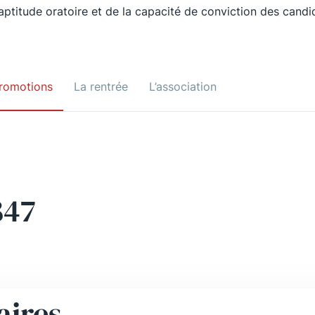
’aptitude oratoire et de la capacité de conviction des candi
romotions
La rentrée
L’association
847
aires