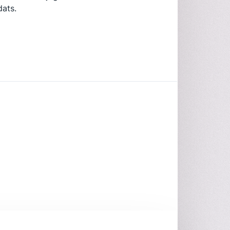
dats.