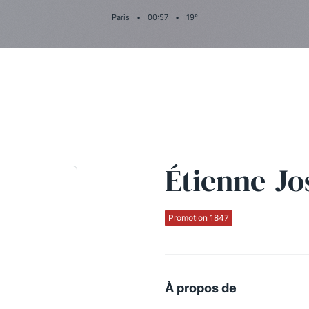
Paris
•
00
:
57
•
19
°
Étienne-J
Promotion 1847
À propos de