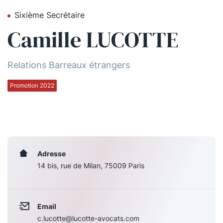
Sixième Secrétaire
Qui sommes-nous ?
Camille LUCOTTE
La Conférence
La Conférence de Renfort
Relations Barreaux étrangers
La défense pénale
Promotion 2022
Les conférences
La Conférence
Le Concours de la Conférence
Adresse
14 bis, rue de Milan, 75009 Paris
La Conférence Berryer
La Petite Conférence
Email
Suivez-nous
c.lucotte@lucotte-avocats.com