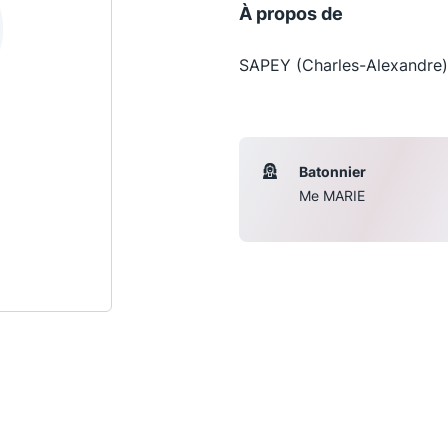
À propos de
SAPEY (Charles-Alexandre)
Batonnier
Me MARIE
Les conférences
S
La Conférence
Le Concours de la Conférence
La Conférence Berryer
La Petite Conférence