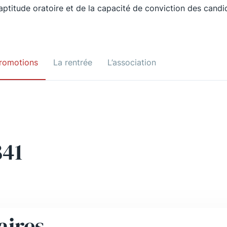
’aptitude oratoire et de la capacité de conviction des candi
romotions
La rentrée
L’association
841
aires