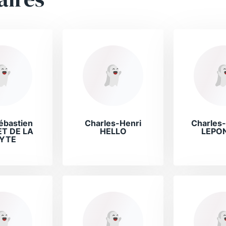
ébastien
Charles-Henri
Charles-
T DE LA
HELLO
LEPO
YTE