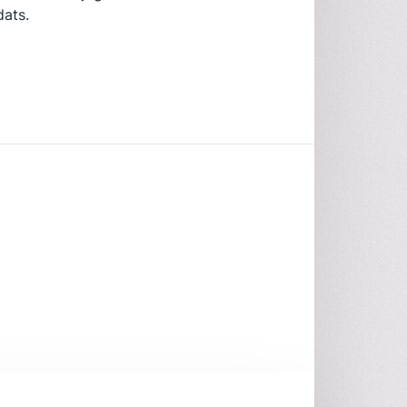
dats.