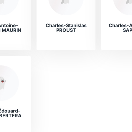
ntoine-
Charles-Stanislas
Charles-
d MAURIN
PROUST
SA
Édouard-
 BERTERA