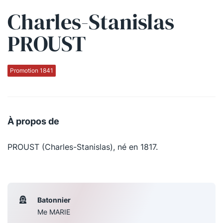
Charles-Stanislas
Qui sommes-nous ?
PROUST
La Conférence
La Conférence de Renfort
Promotion 1841
La défense pénale
Les conférences
À propos de
La Conférence
PROUST (Charles-Stanislas), né en 1817.
Le Concours de la Conférence
La Conférence Berryer
La Petite Conférence
Batonnier
Me MARIE
Suivez-nous