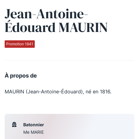
Jean-Antoine-
Qui sommes-nous ?
Édouard MAURIN
La Conférence
La Conférence de Renfort
Promotion 1841
La défense pénale
Les conférences
À propos de
La Conférence
MAURIN (Jean-Antoine-Édouard), né en 1816.
Le Concours de la Conférence
La Conférence Berryer
La Petite Conférence
Batonnier
Me MARIE
Suivez-nous