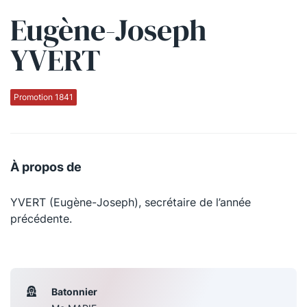
Eugène-Joseph
Qui sommes-nous ?
YVERT
La Conférence
La Conférence de Renfort
Promotion 1841
La défense pénale
Les conférences
À propos de
La Conférence
YVERT (Eugène-Joseph), secrétaire de l’année
Le Concours de la Conférence
précédente.
La Conférence Berryer
La Petite Conférence
Batonnier
Suivez-nous