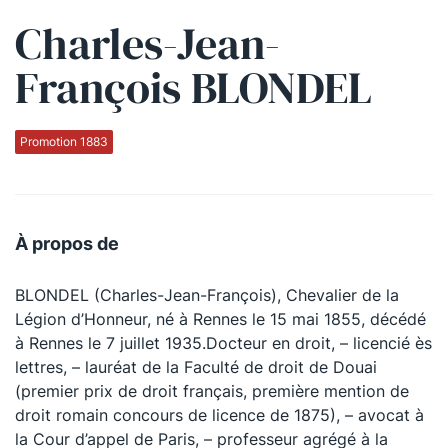
Charles-Jean-
Qui sommes-nous ?
François BLONDEL
La Conférence
La Conférence de Renfort
Promotion 1883
La défense pénale
Les conférences
À propos de
La Conférence
BLONDEL (Charles-Jean-François), Chevalier de la
Le Concours de la Conférence
Légion d’Honneur, né à Rennes le 15 mai 1855, décédé
La Conférence Berryer
à Rennes le 7 juillet 1935.Docteur en droit, – licencié ès
lettres, – lauréat de la Faculté de droit de Douai
La Petite Conférence
(premier prix de droit français, première mention de
droit romain concours de licence de 1875), – avocat à
Suivez-nous
la Cour d’appel de Paris, – professeur agrégé à la