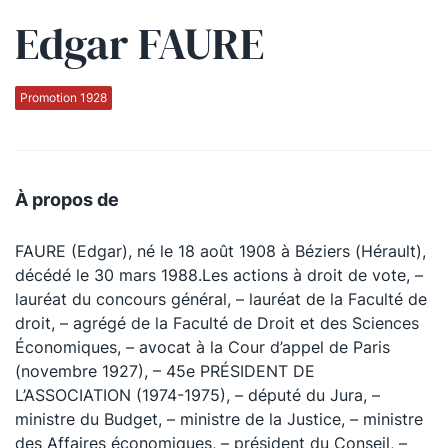
Edgar FAURE
Qui sommes-nous ?
La Conférence
Promotion 1928
La Conférence de Renfort
La défense pénale
À propos de
Les conférences
FAURE (Edgar), né le 18 août 1908 à Béziers (Hérault),
La Conférence
décédé le 30 mars 1988.Les actions à droit de vote, –
lauréat du concours général, – lauréat de la Faculté de
Le Concours de la Conférence
droit, – agrégé de la Faculté de Droit et des Sciences
La Conférence Berryer
Économiques, – avocat à la Cour d’appel de Paris
(novembre 1927), – 45e PRÉSIDENT DE
La Petite Conférence
L’ASSOCIATION (1974-1975), – député du Jura, –
ministre du Budget, – ministre de la Justice, – ministre
Suivez-nous
des Affaires économiques, – président du Conseil, –