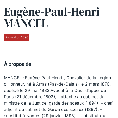
Eugène-Paul-Henri
Qui sommes-nous ?
MANCEL
La Conférence
La Conférence de Renfort
Promotion 1896
La défense pénale
Les conférences
À propos de
La Conférence
MANCEL (Eugène-Paul-Henri), Chevalier de la Légion
Le Concours de la Conférence
d’Honneur, né à Arras (Pas-de-Calais) le 2 mars 1870,
La Conférence Berryer
décédé le 29 mai 1933.Avocat à la Cour d’appel de
Paris (21 décembre 1892), – attaché au cabinet du
La Petite Conférence
ministre de la Justice, garde des sceaux (1894), – chef
adjoint du cabinet du Garde des sceaux (1897), –
Suivez-nous
substitut à Nantes (29 janvier 1898), – substitut du