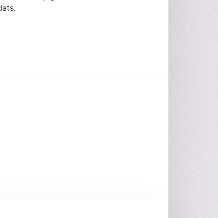
dats.