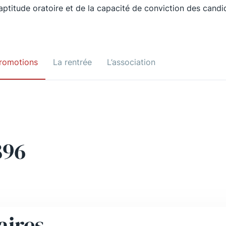
’aptitude oratoire et de la capacité de conviction des candi
romotions
La rentrée
L’association
896
aires