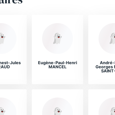
nest-Jules
Eugène-Paul-Henri
André-
RAUD
MANCEL
Georges
SAINT