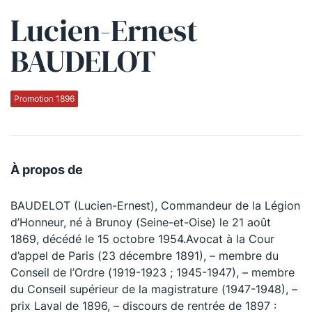
Lucien-Ernest
Qui sommes-nous ?
BAUDELOT
La Conférence
La Conférence de Renfort
Promotion 1896
La défense pénale
Les conférences
À propos de
La Conférence
BAUDELOT (Lucien-Ernest), Commandeur de la Légion
Le Concours de la Conférence
d’Honneur, né à Brunoy (Seine-et-Oise) le 21 août
La Conférence Berryer
1869, décédé le 15 octobre 1954.Avocat à la Cour
d’appel de Paris (23 décembre 1891), – membre du
La Petite Conférence
Conseil de l’Ordre (1919-1923 ; 1945-1947), – membre
du Conseil supérieur de la magistrature (1947-1948), –
Suivez-nous
prix Laval de 1896, – discours de rentrée de 1897 :