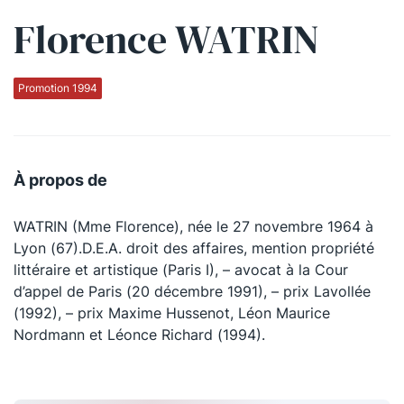
Florence WATRIN
Qui sommes-nous ?
La Conférence
Promotion 1994
La Conférence de Renfort
La défense pénale
À propos de
Les conférences
WATRIN (Mme Florence), née le 27 novembre 1964 à
La Conférence
Lyon (67).D.E.A. droit des affaires, mention propriété
littéraire et artistique (Paris I), – avocat à la Cour
Le Concours de la Conférence
d’appel de Paris (20 décembre 1991), – prix Lavollée
La Conférence Berryer
(1992), – prix Maxime Hussenot, Léon Maurice
Nordmann et Léonce Richard (1994).
La Petite Conférence
Suivez-nous