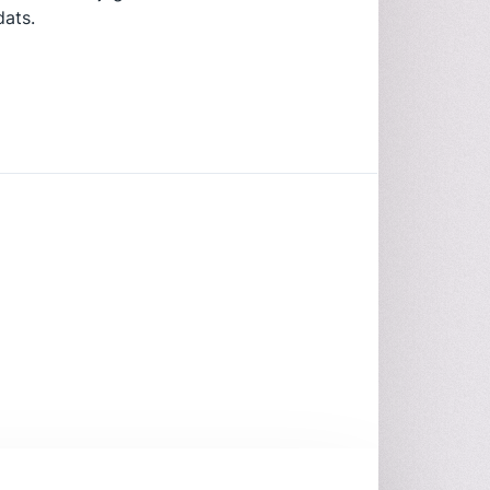
dats.