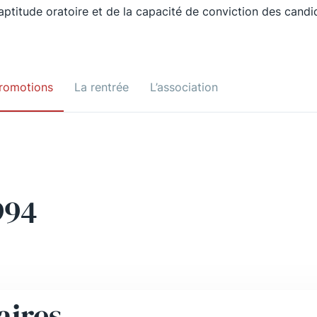
’aptitude oratoire et de la capacité de conviction des candi
romotions
La rentrée
L’association
994
aires