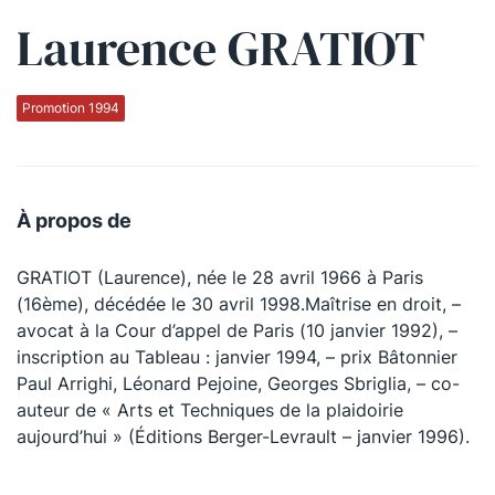
Laurence GRATIOT
Qui sommes-nous ?
La Conférence
Promotion 1994
La Conférence de Renfort
La défense pénale
À propos de
Les conférences
GRATIOT (Laurence), née le 28 avril 1966 à Paris
La Conférence
(16ème), décédée le 30 avril 1998.Maîtrise en droit, –
avocat à la Cour d’appel de Paris (10 janvier 1992), –
Le Concours de la Conférence
inscription au Tableau : janvier 1994, – prix Bâtonnier
La Conférence Berryer
Paul Arrighi, Léonard Pejoine, Georges Sbriglia, – co-
auteur de « Arts et Techniques de la plaidoirie
La Petite Conférence
aujourd’hui » (Éditions Berger-Levrault – janvier 1996).
Suivez-nous