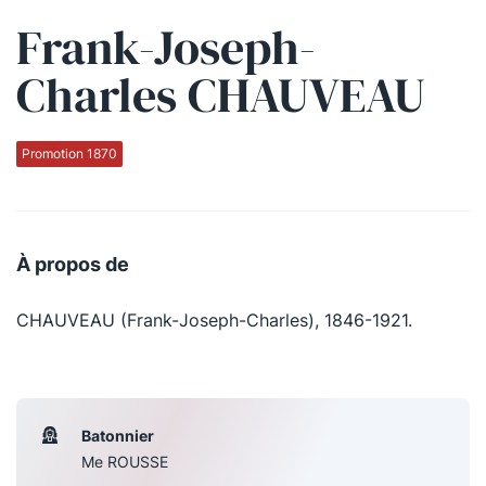
Frank-Joseph-
Qui sommes-nous ?
Charles CHAUVEAU
La Conférence
La Conférence de Renfort
Promotion 1870
La défense pénale
Les conférences
À propos de
La Conférence
CHAUVEAU (Frank-Joseph-Charles), 1846-1921.
Le Concours de la Conférence
La Conférence Berryer
La Petite Conférence
Batonnier
Me ROUSSE
Suivez-nous