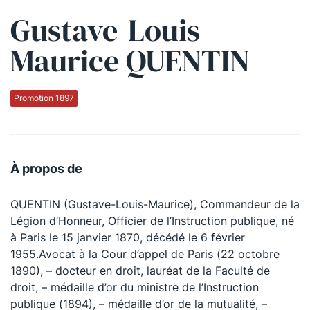
Gustave-Louis-
Qui sommes-nous ?
Maurice QUENTIN
La Conférence
La Conférence de Renfort
Promotion 1897
La défense pénale
Les conférences
À propos de
La Conférence
QUENTIN (Gustave-Louis-Maurice), Commandeur de la
Le Concours de la Conférence
Légion d’Honneur, Officier de l’Instruction publique, né
La Conférence Berryer
à Paris le 15 janvier 1870, décédé le 6 février
1955.Avocat à la Cour d’appel de Paris (22 octobre
La Petite Conférence
1890), – docteur en droit, lauréat de la Faculté de
droit, – médaille d’or du ministre de l’Instruction
Suivez-nous
publique (1894), – médaille d’or de la mutualité, –