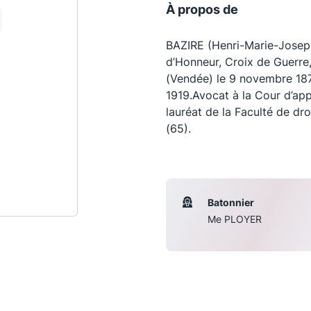
À propos de
BAZIRE (Henri-Marie-Joseph
d’Honneur, Croix de Guerre
(Vendée) le 9 novembre 1873
1919.Avocat à la Cour d’app
lauréat de la Faculté de dro
(65).
Les conférences
S
Batonnier
Me PLOYER
La Conférence
Le Concours de la Conférence
La Conférence Berryer
La Petite Conférence