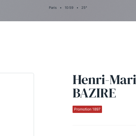
Paris
•
10
:
59
•
25
°
Henri-Mar
BAZIRE
Promotion 1897