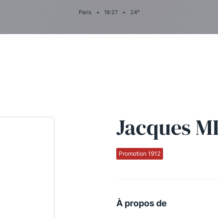
Paris
•
18
:
27
•
24
°
Jacques M
Promotion 1912
À propos de