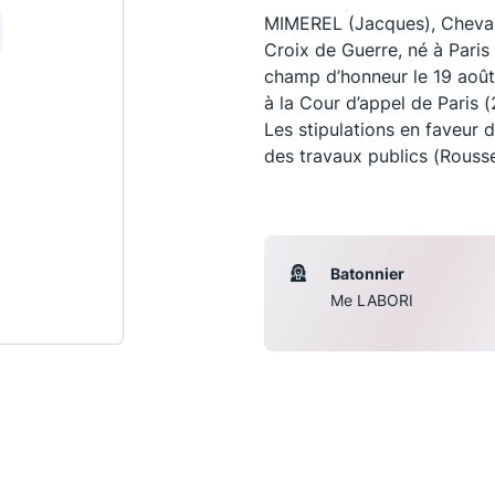
MIMEREL (Jacques), Chevali
Croix de Guerre, né à Paris 
champ d’honneur le 19 août
à la Cour d’appel de Paris 
Les stipulations en faveur 
des travaux publics (Rousse
Batonnier
Me LABORI
Les conférences
S
La Conférence
Le Concours de la Conférence
La Conférence Berryer
La Petite Conférence