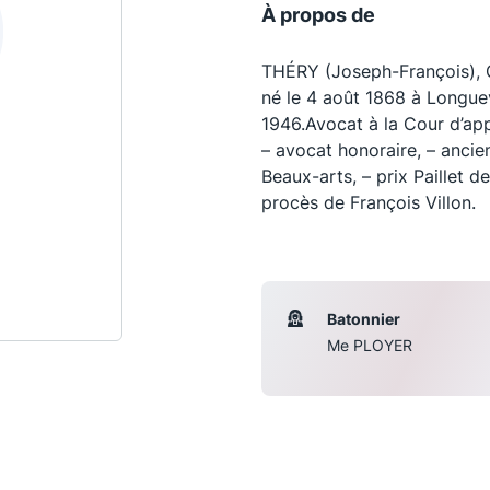
À propos de
THÉRY (Joseph-François), O
né le 4 août 1868 à Longuev
1946.Avocat à la Cour d’ap
– avocat honoraire, – ancie
Beaux-arts, – prix Paillet d
procès de François Villon.
Les conférences
S
Batonnier
Me PLOYER
La Conférence
Le Concours de la Conférence
La Conférence Berryer
La Petite Conférence