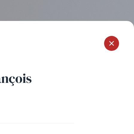
Menu
ançois