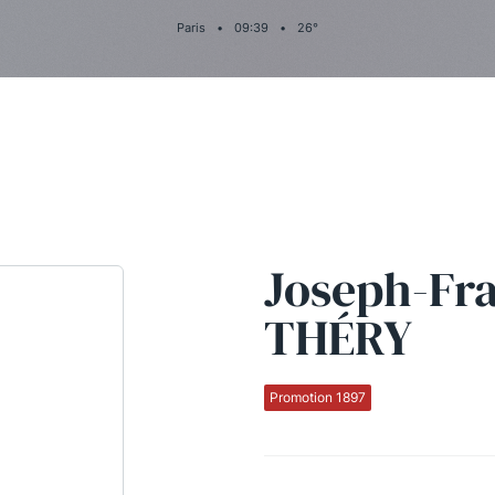
Paris
•
09
:
39
•
26
°
Joseph-Fr
THÉRY
Promotion 1897