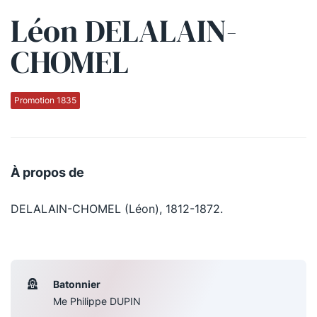
Léon DELALAIN-
Qui sommes-nous ?
CHOMEL
La Conférence
La Conférence de Renfort
Promotion 1835
La défense pénale
Les conférences
À propos de
La Conférence
DELALAIN-CHOMEL (Léon), 1812-1872.
Le Concours de la Conférence
La Conférence Berryer
La Petite Conférence
Batonnier
Me Philippe DUPIN
Suivez-nous