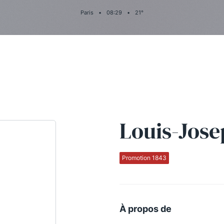
Paris
•
08
:
29
•
21
°
Louis-Jos
Promotion 1843
À propos de