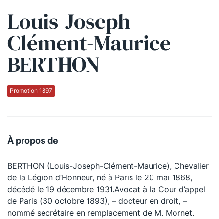
Louis-Joseph-
Qui sommes-nous ?
Clément-Maurice
La Conférence
BERTHON
La Conférence de Renfort
La défense pénale
Promotion 1897
Les conférences
La Conférence
À propos de
Le Concours de la Conférence
BERTHON (Louis-Joseph-Clément-Maurice), Chevalier
La Conférence Berryer
de la Légion d’Honneur, né à Paris le 20 mai 1868,
La Petite Conférence
décédé le 19 décembre 1931.Avocat à la Cour d’appel
de Paris (30 octobre 1893), – docteur en droit, –
nommé secrétaire en remplacement de M. Mornet.
Suivez-nous