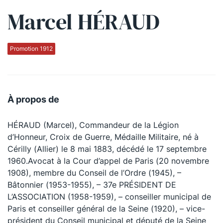
Marcel HÉRAUD
Qui sommes-nous ?
La Conférence
Promotion 1912
La Conférence de Renfort
La défense pénale
À propos de
Les conférences
HÉRAUD (Marcel), Commandeur de la Légion
La Conférence
d’Honneur, Croix de Guerre, Médaille Militaire, né à
Cérilly (Allier) le 8 mai 1883, décédé le 17 septembre
Le Concours de la Conférence
1960.Avocat à la Cour d’appel de Paris (20 novembre
La Conférence Berryer
1908), membre du Conseil de l’Ordre (1945), –
Bâtonnier (1953-1955), – 37e PRÉSIDENT DE
La Petite Conférence
L’ASSOCIATION (1958-1959), – conseiller municipal de
Paris et conseiller général de la Seine (1920), – vice-
Suivez-nous
président du Conseil municipal et député de la Seine