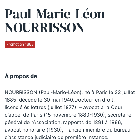
Paul-Marie-Léon
Qui sommes-nous ?
NOURRISSON
La Conférence
La Conférence de Renfort
Promotion 1883
La défense pénale
Les conférences
À propos de
La Conférence
NOURRISSON (Paul-Marie-Léon), né à Paris le 22 juillet
Le Concours de la Conférence
1885, décédé le 30 mai 1940.Docteur en droit, –
La Conférence Berryer
licencié ès lettres (juillet 1877), – avocat à la Cour
d’appel de Paris (15 novembre 1880-1930), secrétaire
La Petite Conférence
général de l’Association, rapports de 1891 à 1896,
avocat honoraire (1930), – ancien membre du bureau
Suivez-nous
d’assistance judiciaire de première instance.