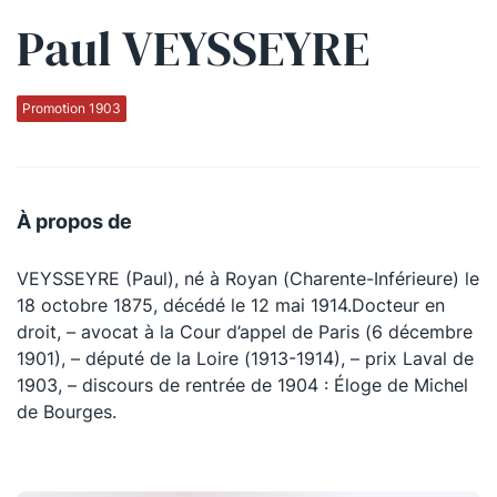
Paul VEYSSEYRE
Qui sommes-nous ?
La Conférence
Promotion 1903
La Conférence de Renfort
La défense pénale
À propos de
Les conférences
VEYSSEYRE (Paul), né à Royan (Charente-Inférieure) le
La Conférence
18 octobre 1875, décédé le 12 mai 1914.Docteur en
droit, – avocat à la Cour d’appel de Paris (6 décembre
Le Concours de la Conférence
1901), – député de la Loire (1913-1914), – prix Laval de
La Conférence Berryer
1903, – discours de rentrée de 1904 : Éloge de Michel
de Bourges.
La Petite Conférence
Suivez-nous