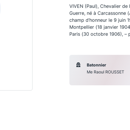
VIVEN (Paul), Chevalier de 
Guerre, né à Carcassonne (A
champ d’honneur le 9 juin 1
Montpellier (18 janvier 1904
Paris (30 octobre 1906), – 
Batonnier
Me Raoul ROUSSET
Les conférences
S
La Conférence
Le Concours de la Conférence
La Conférence Berryer
La Petite Conférence