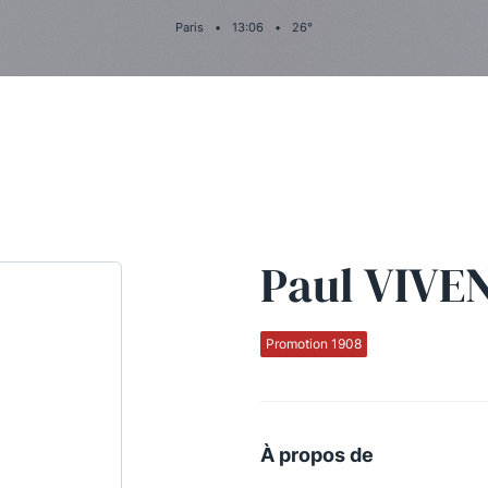
Paris
•
13
:
06
•
26
°
Paul VIVE
Promotion 1908
À propos de