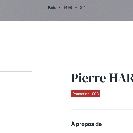
Paris
•
14
:
08
•
31
°
Pierre HA
Promotion 1903
À propos de