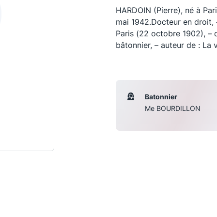
HARDOIN (Pierre), né à Pari
mai 1942.Docteur en droit, 
Paris (22 octobre 1902), – 
bâtonnier, – auteur de : La
Batonnier
Me BOURDILLON
Les conférences
S
La Conférence
Le Concours de la Conférence
La Conférence Berryer
La Petite Conférence